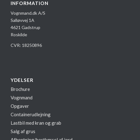
INFORMATION
Vognmand.dk A/S
Salløvvej 1A
4621 Gadstrup
Roskilde
CVR: 18250896
YDELSER
Brochure
Vognmand
Opgaver
Containerudlejning
Lastbil med kran og grab
Salg af grus
Afhentning/bortkørsel af jord