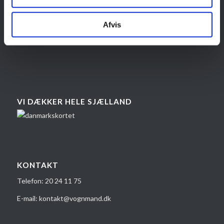
støtte op om miljøet. Derfor sørger vi for altid at have det
nyeste og mest miljørigtige udstyr til vores vognflåde.
Afvis
VI DÆKKER HELE SJÆLLAND
KONTAKT
Telefon:
20 24 1​1 75
E-mail:
kontakt@vognmand.dk