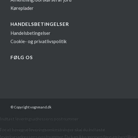
Køreplader
HANDELSBETINGELSER
Handelsbetingelser
Cookie- og privatlivspolitik
FØLG OS
© Copyright vognmand.dk
Indtast leveringsadressens postnummer
For at beregne leveringsomkostninger skal du indtaste
leveringsadressens postnummer. Du kan ikke gennemføre en bestilling