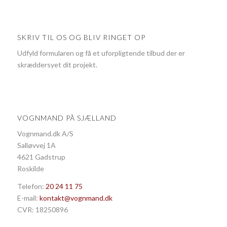
SKRIV TIL OS OG BLIV RINGET OP
Udfyld formularen og få et uforpligtende tilbud der er
skræddersyet dit projekt.
VOGNMAND PÅ SJÆLLAND
Vognmand.dk A/S
Salløvvej 1A
4621 Gadstrup
Roskilde
Telefon:
20 24 11 75
E-mail:
kontakt@vognmand.dk
CVR: 18250896