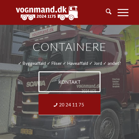
CONTAINERE
✓ Byggeaffald ✓ Fliser ✓ Haveaffald ✓ Jord ✓ andet?
KONTAKT
20 24 11 75