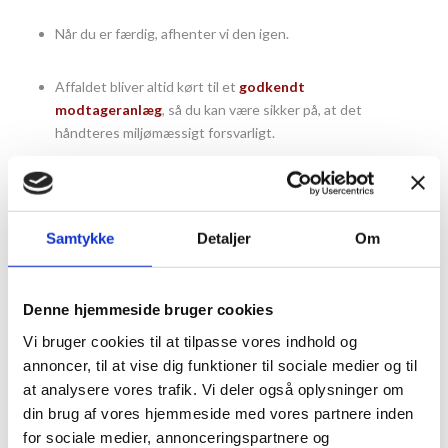
Når du er færdig, afhenter vi den igen.
Affaldet bliver altid kørt til et
godkendt
modtageranlæg
, så du kan være sikker på, at det
håndteres miljømæssigt forsvarligt.
Få et godt tilbud
Vil du vide mere om priser og muligheder?
Samtykke
Detaljer
Om
Ring til os på
20 24 11 75
eller udfyld kontaktformularen her
på siden – så vender vi hurtigt tilbage med et uforpligtende
tilbud på containerleje, der matcher netop dit behov.
Denne hjemmeside bruger cookies
Vi bruger cookies til at tilpasse vores indhold og
annoncer, til at vise dig funktioner til sociale medier og til
Skriv til os og få et godt tilbud på
at analysere vores trafik. Vi deler også oplysninger om
containerudlejning
din brug af vores hjemmeside med vores partnere inden
Vi vender tilbage med en skræddersyet pris
for sociale medier, annonceringspartnere og