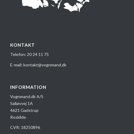
KONTAKT
Telefon:
20 24 1​1 75
E-mail:
kontakt@vognmand.dk
INFORMATION
Vognmand.dk A/S
Salløvvej 1A
4621 Gadstrup
Roskilde
CVR: 18250896