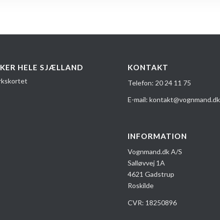
KER HELE SJÆLLAND
KONTAKT
Telefon:
20 24 1​1 75
E-mail:
kontakt@vognmand.d
INFORMATION
Vognmand.dk A/S
Salløvvej 1A
4621 Gadstrup
Roskilde
CVR: 18250896