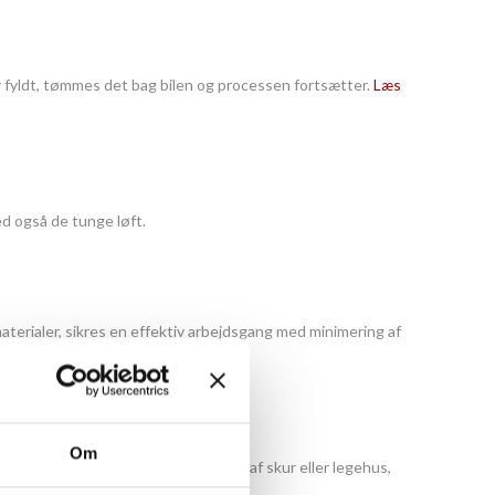
er fyldt, tømmes det bag bilen og processen fortsætter.
Læs
ed også de tunge løft.
materialer, sikres en effektiv arbejdsgang med minimering af
Om
 løftes. Det kan være ved flytning af skur eller legehus,