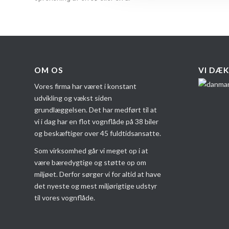
OM OS
VI DÆK
Vores firma har været i konstant
udvikling og vækst siden
grundlæggelsen. Det har medført til at
vi i dag har en flot vognflåde på 38 biler
og beskæftiger over 45 fuldtidsansatte.
Som virksomhed går vi meget op i at
være bæredygtige og støtte op om
miljøet. Derfor sørger vi for altid at have
det nyeste og mest miljørigtige udstyr
til vores vognflåde.