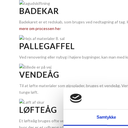
BADEKAR
Badekaret er et redskab, som bruges ved nedtagning af tag. Kr
mere om processen he
r
PALLEGAFFEL
Ved renovering eller nybyg i højere bygninger, kan man med kr
VENDEÅG
Til at løfte materialer som gipsplader, bruges et vendeåg. Ven
tunge løft.
LØFTEÅG
Samtykke
Et løfteåg bruges ofte ved hejs og løft af genstande, hvor ma
hvor der er et udhæng på taget.