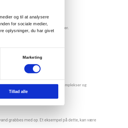
 medier og til at analysere
nden for sociale medier,
så de kan klare forskellige vægtklasser.
e oplysninger, du har givet
Marketing
ds i stueplan eller op til lejlighedskomplekser og
Tillad alle
 vand grabbes med op. Et eksempel på dette, kan være