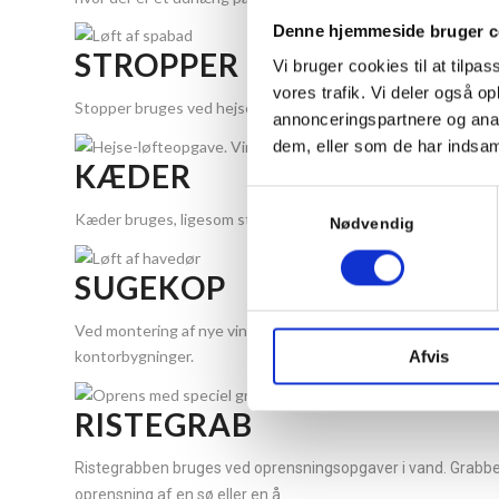
Denne hjemmeside bruger c
STROPPER
Vi bruger cookies til at tilpas
vores trafik. Vi deler også 
Stopper bruges ved hejse- og løfteopgaver, hvor man skal undgå
annonceringspartnere og anal
dem, eller som de har indsaml
KÆDER
Samtykkevalg
Kæder bruges, ligesom stropper, ved hejse- og løfteopgaver. O
Nødvendig
SUGEKOP
Ved montering af nye vinduer kan vi med vores kran tilbyde løf
kontorbygninger.
Afvis
RISTEGRAB
Ristegrabben bruges ved oprensningsopgaver i vand. Grabben
oprensning af en sø eller en å.