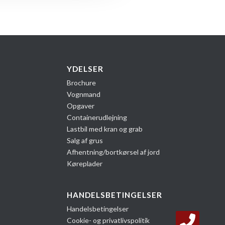
YDELSER
Brochure
Vognmand
k
Opgaver
Containerudlejning
Lastbil med kran og grab
Salg af grus
Afhentning/bortkørsel af jord
Køreplader
HANDELSBETINGELSER
Handelsbetingelser
Cookie- og privatlivspolitik
2024 1