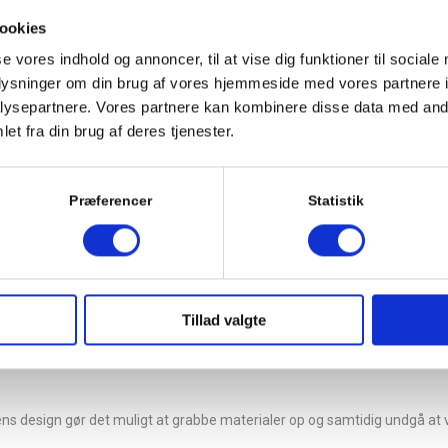
ookies
se vores indhold og annoncer, til at vise dig funktioner til sociale
oplysninger om din brug af vores hjemmeside med vores partnere i
 at objektet der flyttes ikke bliver beskadiget i løftet. Stopperne fås, 
ysepartnere. Vores partnere kan kombinere disse data med andr
et fra din brug af deres tjenester.
bjektet der skal hejses eller løftes afgøre, hvilket udstyr der bruges.
Præferencer
Statistik
t af vinduer med en speciel sugekop. Med kran kan vi løfte vinduet på pla
Tillad valgte
s design gør det muligt at grabbe materialer op og samtidig undgå at