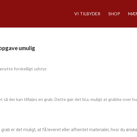
VI TILBYDER
SHOP
MÆN
 opgave umulig
nytte forskelligt udstyr.
gnet så der kan tilføjes en grab. Dette gør det bl.a. muligt at grabbe over h
b er det muligt, at få leveret eller afhentet materialer, hvor du ønsker,