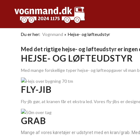
Du er her:
Vognmand
»
Hejse- og løfteudstyr
Med det rigtige hejse- og løfteudstyr er ingen
HEJSE- OG LØFTEUDSTYR
Med mange forskellige typer hejse- og løfteopgaver vil man be
FLY-JIB
Fly-jib gør, at kranen får et ekstra led. Vores fly-jibs er desi
GRAB
Mange af vores køretøjer er udstyret med en kran/grab. Med gra