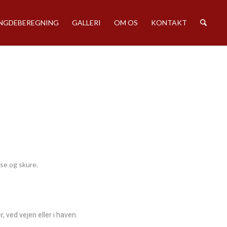
GDEBEREGNING
GALLERI
OM OS
KONTAKT
use og skure.
 ved vejen eller i haven.