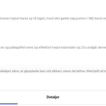
anen hejser karet op til taget, hvori det gamle tag puttes i. Når karet 
an og pallegaffel nemt og effektivt hejse materialer op. Du undgår derv
deåget sikre, at gipsplader kan stå sikkert, mens de løftes. Med løft af 
Detaljer
n gerne vil undgå, at stropper og kæder masser siderne på genstanden der