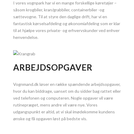
I vores vognpark har vi en mange forskellige køretøjer –
såsom krogbiler, kran/grabbiler, containerbiler -og
sættevogne. Til at styre den daglige drift, har vi en
fantastisk kørselsafdeling og økonomiafdeling som er klar
til at hjælpe vores private- og erhvervskunder ved enhver
henvendelse.
ARBEJDSOPGAVER
Vognmand.dk løser en række spændende arbejdsopgaver,
hvor du kan biddrage, uanset om du sidder bag rattet eller
ved telefonen og computeren. Nogle opgaver vil være
rutinepræget, mens andre vil være nye.
Vores
udgangspunkt er altid, at vi skal imødekomme kundens
ønske og få opgaven løst på bedste vis.