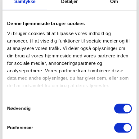
Samtykke
Detaljer
Om
DINE ARBEJDSOPGAVER
Denne hjemmeside bruger cookies
Vi bruger cookies til at tilpasse vores indhold og
Dine arbejdsopgaver vil være at styrke den daglige drift,
annoncer, til at vise dig funktioner til sociale medier og til
både på kontoret og ude på vejene. Arbejdsopgaverne
at analysere vores trafik. Vi deler også oplysninger om
varierer, men vores fornemmeste opgave er at sikre at
din brug af vores hjemmeside med vores partnere inden
opgaven bliver løst på den bedst mulige måde.
for sociale medier, annonceringspartnere og
analysepartnere. Vores partnere kan kombinere disse
data med andre oplysninger, du har givet dem, eller som
de har indsamlet fra din brug af deres tjenester.
ERFARING
Samtykkevalg
Nødvendig
Erfaring inden for logistik, planlægning, økonomi,
administration og kundeservice er højt værdsat.
Har du
en stærk baggrund i disse områder og ønsker at være en
Præferencer
del af et engageret team, vil vi meget gerne høre fra