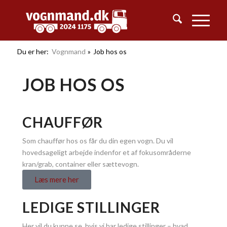
Du er her:
Vognmand
»
Job hos os
JOB HOS OS
CHAUFFØR
Som chauffør hos os får du din egen vogn. Du vil
hovedsageligt arbejde indenfor et af fokusområderne
kran/grab, container eller sættevogn.
Læs mere her
LEDIGE STILLINGER
Her vil du kunne se, hvis vi har ledige stillinger – hvad