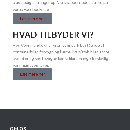
slået ledige stillinger op. Via knappen ledes du ind på
vores Facebookside
Læs mere her
HVAD TILBYDER VI?
Hos Vognmand.dk har vi en vognpark bestående af
containerbiler, forvogn og kærre, kran/grab biler, store
kranbiler og sættevogne kan vi klare mange forskellige
vognmandsopgaver.
Læs mere her
OM OS