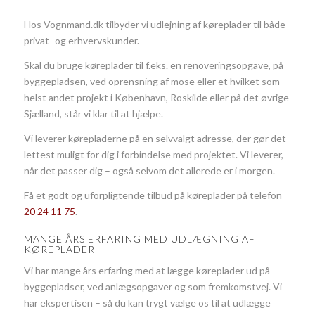
Hos Vognmand.dk tilbyder vi udlejning af køreplader til både
privat- og erhvervskunder.
Skal du bruge køreplader til f.eks. en renoveringsopgave, på
byggepladsen, ved oprensning af mose eller et hvilket som
helst andet projekt i København, Roskilde eller på det øvrige
Sjælland, står vi klar til at hjælpe.
Vi leverer kørepladerne på en selvvalgt adresse, der gør det
lettest muligt for dig i forbindelse med projektet. Vi leverer,
når det passer dig – også selvom det allerede er i morgen.
Få et godt og uforpligtende tilbud på køreplader på telefon
20 24 11 75
.
MANGE ÅRS ERFARING MED UDLÆGNING AF
KØREPLADER
Vi har mange års erfaring med at lægge køreplader ud på
byggepladser, ved anlægsopgaver og som fremkomstvej. Vi
har ekspertisen – så du kan trygt vælge os til at udlægge