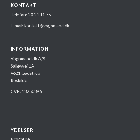
KONTAKT
Telefon:
20 24 1​1 75
E-mail:
kontakt@vognmand.dk
INFORMATION
Vognmand.dk A/S
Salløvvej 1A
4621 Gadstrup
Roskilde
CVR: 18250896
YDELSER
Brochure