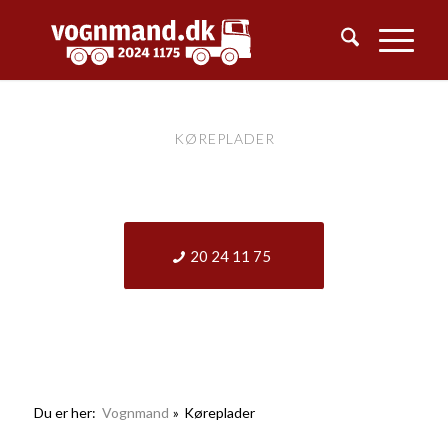
KØREPLADER
KONTAKT
20 24 11 75
Du er her:
Vognmand
»
Køreplader