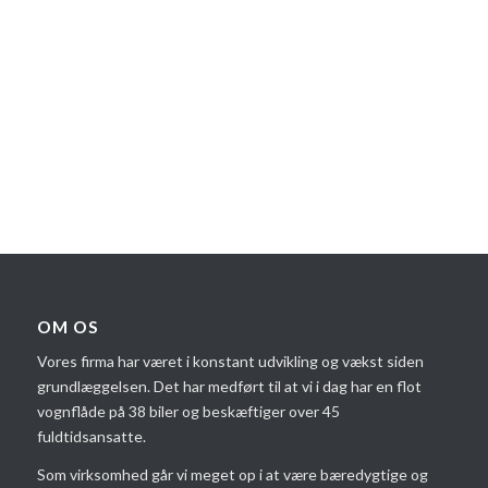
OM OS
Vores firma har været i konstant udvikling og vækst siden
grundlæggelsen. Det har medført til at vi i dag har en flot
vognflåde på 38 biler og beskæftiger over 45
fuldtidsansatte.
Som virksomhed går vi meget op i at være bæredygtige og