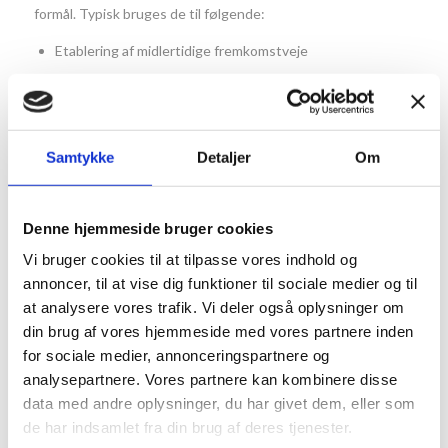
formål. Typisk bruges de til følgende:
Etablering af midlertidige fremkomstveje
Sikring af eksisterende adgangsveje
Sikring af underlag på byggepladser
Kørepladerne bruges til sikring af eksisterende vej og
Samtykke
Detaljer
Om
etablering af fremkostvej ved bl.a. byggeprojekter,
oprensning af moser, vandboringer og vindmølleprojekter.
Denne hjemmeside bruger cookies
Vi bruger cookies til at tilpasse vores indhold og
annoncer, til at vise dig funktioner til sociale medier og til
VOGNMAND.DK: ET MILJØVENLIGT VALG
at analysere vores trafik. Vi deler også oplysninger om
din brug af vores hjemmeside med vores partnere inden
Ønsker du et mere bæredygtigt valg ved levering af
for sociale medier, annonceringspartnere og
køreplader, er Vognmand.dk et godt valg. Selvom det som
analysepartnere. Vores partnere kan kombinere disse
vognmandsfirma ikke ligger til højrebenet at vælge
data med andre oplysninger, du har givet dem, eller som
bæredygtige løsninger, har vi alligevel gjort en indsats for
de har indsamlet fra din brug af deres tjenester.
netop dét. Vi har dermed et stigende antal miljøvenlige biler i