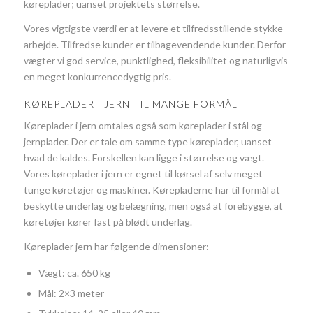
køreplader; uanset projektets størrelse.
Vores vigtigste værdi er at levere et tilfredsstillende stykke
arbejde. Tilfredse kunder er tilbagevendende kunder. Derfor
vægter vi god service, punktlighed, fleksibilitet og naturligvis
en meget konkurrencedygtig pris.
KØREPLADER I JERN TIL MANGE FORMÅL
Køreplader i jern omtales også som køreplader i stål og
jernplader. Der er tale om samme type køreplader, uanset
hvad de kaldes. Forskellen kan ligge i størrelse og vægt.
Vores køreplader i jern er egnet til kørsel af selv meget
tunge køretøjer og maskiner. Kørepladerne har til formål at
beskytte underlag og belægning, men også at forebygge, at
køretøjer kører fast på blødt underlag.
Køreplader jern har følgende dimensioner:
Vægt: ca. 650 kg
Mål: 2×3 meter