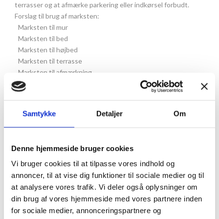
terrasser og at afmærke parkering eller indkørsel forbudt.
Forslag til brug af marksten:
Marksten til mur
Marksten til bed
Marksten til højbed
Marksten til terrasse
Marksten til afmærkning
Sådan bygges en mur af
marksten
Samtykke
Detaljer
Om
Mure og støttemure af marksten bruges over hele verden og
har været brugt altid. Sten er ofte et lettilgængeligt
Denne hjemmeside bruger cookies
byggemateriale og lette at stable. Nogle steder bruges en
mur af sten til læ, mens det andre steder bruges som støtte
Vi bruger cookies til at tilpasse vores indhold og
og andre steder igen som hegn til kreaturer.
annoncer, til at vise dig funktioner til sociale medier og til
Når du skal bygge en mur i sten, er det mest optimale at bygge
at analysere vores trafik. Vi deler også oplysninger om
af sten i 30-50 cm størrelse, mens det nederste lag sten bør
din brug af vores hjemmeside med vores partnere inden
være betydeligt større, da ¼ af stenen skal graves ned. Det
for sociale medier, annonceringspartnere og
anbefales at have en god portion sten i forskellige størrelser