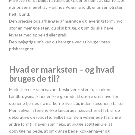
Marksten er et billigt naturprodukt, der er nemt at skaffe. Det
gør prisen meget lav – og hos Vognmand.dk er prisen på sten
helt i bund.
Den præcise pris afhænger af mængde og leveringsform; hvor
stor en mængde sten, du skal bruge, og om du skal have
leveret med tippelad eller grab.
Den nøjagtige pris kan du beregne ved at bruge vores
prisberegner.
Hvad er marksten – og hvad
bruges de til?
Marksten er – som navnet beskriver – sten fra marken.
Landbrugsmaskiner er ikke gearede til større sten, hvorfor
stenene fjernes fra markerne hvert år, inden sæsonen starter.
Men selvom stenene ikke landbrugsmæssigt er et hit, er de
dekorative og robuste, hvilket gør dem velegnede til mange
andre formål i haven som f.eks. at bygge støttemure, at
opbygge højbede, at omkranse bede, køkkenhaver og