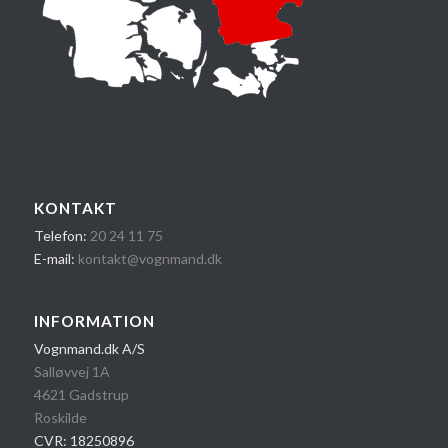
KONTAKT
Telefon:
20 24 1​1 75
E-mail:
kontakt@vognmand.dk
INFORMATION
Vognmand.dk A/S
Salløvvej 1A
4621 Gadstrup
Roskilde
CVR: 18250896