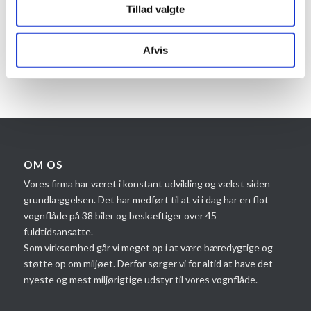
træer, bør de plantes med god afstand, så ikke du på sigt
Tillad valgte
risikerer, at rødderne skubber til stenene i muren.
Afvis
OM OS
Vores firma har været i konstant udvikling og vækst siden
grundlæggelsen. Det har medført til at vi i dag har en flot
vognflåde på 38 biler og beskæftiger over 45
fuldtidsansatte.
Som virksomhed går vi meget op i at være bæredygtige og
støtte op om miljøet. Derfor sørger vi for altid at have det
nyeste og mest miljørigtige udstyr til vores vognflåde.