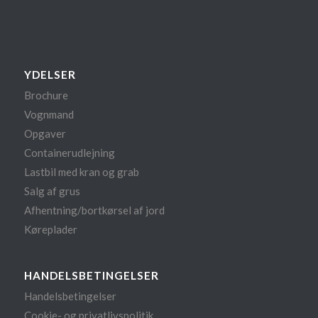
YDELSER
Brochure
Vognmand
Opgaver
Containerudlejning
Lastbil med kran og grab
Salg af grus
Afhentning/bortkørsel af jord
Køreplader
HANDELSBETINGELSER
Handelsbetingelser
Cookie- og privatlivspolitik