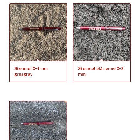
Stenmel 0-4 mm
Stenmel blå rønne 0-2
grusgrav
mm