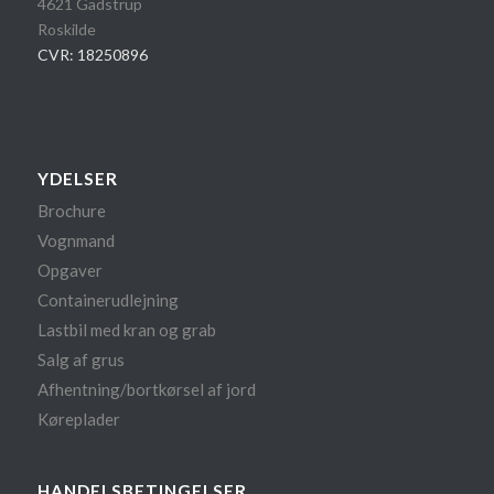
4621 Gadstrup
Roskilde
CVR: 18250896
YDELSER
Brochure
Vognmand
Opgaver
Containerudlejning
Lastbil med kran og grab
Salg af grus
Afhentning/bortkørsel af jord
Køreplader
HANDELSBETINGELSER