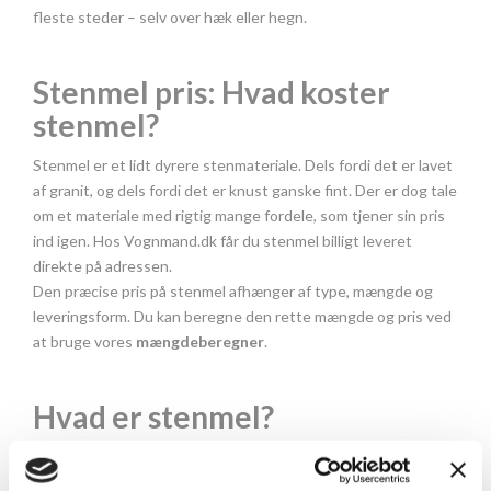
fleste steder – selv over hæk eller hegn.
Stenmel pris: Hvad koster
stenmel?
Stenmel er et lidt dyrere stenmateriale. Dels fordi det er lavet
af granit, og dels fordi det er knust ganske fint. Der er dog tale
om et materiale med rigtig mange fordele, som tjener sin pris
ind igen. Hos Vognmand.dk får du stenmel billigt leveret
direkte på adressen.
Den præcise pris på stenmel afhænger af type, mængde og
leveringsform. Du kan beregne den rette mængde og pris ved
at bruge vores
mængdeberegner
.
Hvad er stenmel?
Vores stenmel består af knust granit. Farven på stenmelet
afhænger dermed af granittypen. Stenmel kan bruges til