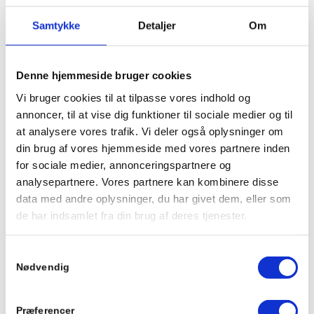
mange forskellige formål, da der er tale om et både fint og
Samtykke
Detaljer
Om
æstetisk materiale. Du kan bruge stenmel som belægning på
stier, som underlag til granitbelægninger og som et godt
alternativ til fugesand.
Ved at bruge stenmel som alternativ til fugesand, opnår du
Denne hjemmeside bruger cookies
dels, at fugen bliver hårdere og mere modstandsdygtig, og
Vi bruger cookies til at tilpasse vores indhold og
dels er stenmelet ukrudtsfrit, hvilket gør det tæt på
annoncer, til at vise dig funktioner til sociale medier og til
vedligeholdelsesfrit.
at analysere vores trafik. Vi deler også oplysninger om
din brug af vores hjemmeside med vores partnere inden
for sociale medier, annonceringspartnere og
Hvordan lægger man stenmel?
analysepartnere. Vores partnere kan kombinere disse
Hvordan, du lægger stenmel, afhænger af formålet. Skal det
data med andre oplysninger, du har givet dem, eller som
bruges som egentlig belægning på en sti? Som belægning på
de har indsamlet fra din brug af deres tjenester.
en petanquebane? Som underlag på en indkørsel af
granitskærver? Eller som alternativ til fugesand mellem fliser?
Samtykkevalg
Som egentlig belægning, skal der bundsikres og stabiliseres
Nødvendig
som ved andre typer af belægninger; med
bundsikringsgrus
og
stabilgrus
. Som underlag under
granitskærver er der tale om mere æstetisk brug, og der vil et
Præferencer