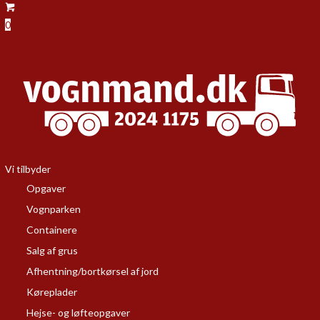
0
Vi tilbyder
Opgaver
Vognparken
Containere
Salg af grus
Afhentning/bortkørsel af jord
Køreplader
Hejse- og løfteopgaver