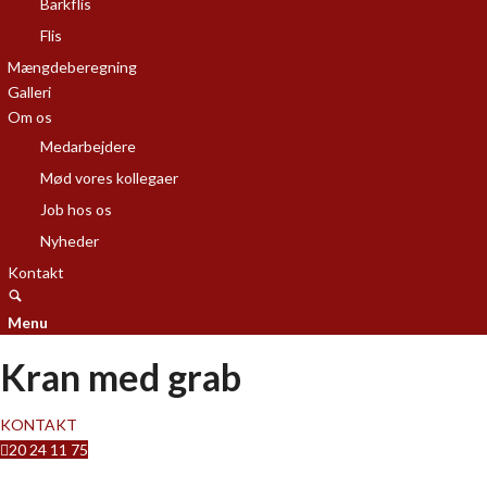
Barkflis
Flis
Mængdeberegning
Galleri
Om os
Medarbejdere
Mød vores kollegaer
Job hos os
Nyheder
Kontakt
Menu
Kran med grab
KONTAKT
20 24 11 75