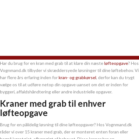
Har du brug for en kran med grab til at klare din næste
løfteopgave
? Hos
Vognmand.dk tilbyder vi skræddersyede løsninger til dine løftebehov. Vi
har flere års erfaring inden for
kran- og grabkørsel
, derfor kan du trygt
vælge os til at udføre netop din opgave uanset om det er inden for
byggeri, affaldshåndtering eller andre industrielle opgaver.
Kraner med grab til enhver
løfteopgave
Brug for en pålidelig løsning til dine løfteopgaver? Hos Vognmand.dk
råder vi over 15 kraner med grab, der er monteret enten foran eller
bagpå køretøjet, afhængigt af behovet. Disse kraner har en