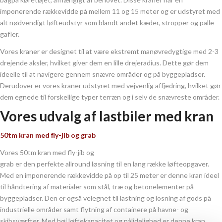
imponerende rækkevidde på mellem 11 og 15 meter og er udstyret med
alt nødvendigt løfteudstyr som blandt andet kæder, stropper og palle
gafler.
Vores kraner er designet til at være ekstremt manøvredygtige med 2-3
drejende aksler, hvilket giver dem en lille drejeradius. Dette gør dem
ideelle til at navigere gennem snævre områder og på byggepladser.
Derudover er vores kraner udstyret med vejvenlig affjedring, hvilket gør
dem egnede til forskellige typer terræn og i selv de snævreste områder.
Vores udvalg af lastbiler med kran
50tm kran med fly-jib og grab
Vores 50tm kran med fly-jib og
grab er den perfekte allround løsning til en lang række løfteopgaver.
Med en imponerende rækkevidde på op til 25 meter er denne kran ideel
til håndtering af materialer som stål, træ og betonelementer på
byggepladser. Den er også velegnet til lastning og losning af gods på
industrielle områder samt flytning af containere på havne- og
skibsværfter. Med høj løftekapacitet og pålidelighed er denne kran