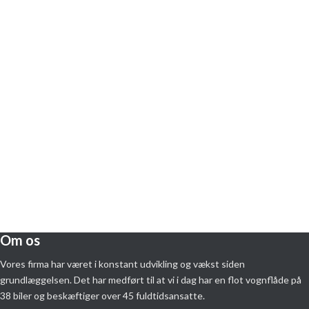
Om os
Vores firma har været i konstant udvikling og vækst siden
grundlæggelsen. Det har medført til at vi i dag har en flot vognflåde på
38 biler og beskæftiger over 45 fuldtidsansatte.