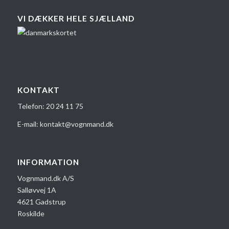
VI DÆKKER HELE SJÆLLAND
KONTAKT
Telefon:
20 24 1​1 75
E-mail:
kontakt@vognmand.dk
INFORMATION
Vognmand.dk A/S
Salløvvej 1A
4621 Gadstrup
Roskilde