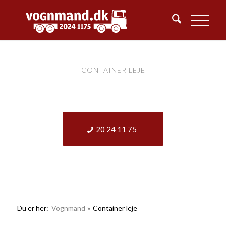
CONTAINER LEJE
KONTAKT
20 24 11 75
Du er her:
Vognmand
»
Container leje