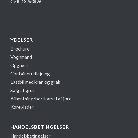
CVR: 18250896
YDELSER
Brochure
Vognmand
Opgaver
Containerudlejning
Lastbil med kran og grab
Salg af grus
Afhentning/bortkørsel af jord
Køreplader
HANDELSBETINGELSER
Handelsbetingelser