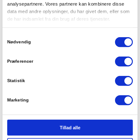
analysepartnere. Vores partnere kan kombinere disse
data med andre oplysninger, du har givet dem, eller som
BORTKØRSEL AF
de har indsamlet fra din brug af deres tjenester.
OVERSKYDENDE JORD
Samtykkevalg
Lad os stå for bortkørslen af det overskydende jord
Nødvendig
fra dit bygge- og anlægsprojekter.
Præferencer
Læs mere
Statistik
LEJE AF CONTAINER TIL
Marketing
AFFALD
Kom af med murebrokker, byggeaffald og
haveaffald nemt, hurtigt og effektivt.
Tillad alle
Læs mere