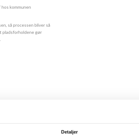
j” hos kommunen
en, så processen bliver så
at pladsforholdene gør
.
Modtag de seneste nyheder
TILMELD DIG HER
Efternavn
Detaljer