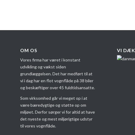
OM OS
VI DÆK
Vores firma har været i konstant
udvikling og vækst siden
grundlæggelsen. Det har medført til at
vi i dag har en flot vognflåde på 38 biler
og beskæftiger over 45 fuldtidsansatte.
Som virksomhed går vi meget op i at
være bæredygtige og støtte op om
miljøet. Derfor sørger vi for altid at have
det nyeste og mest miljørigtige udstyr
til vores vognflåde.