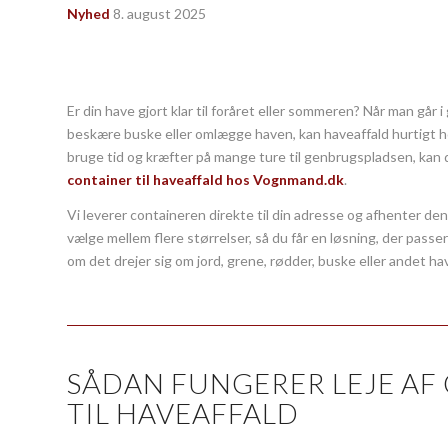
Nyhed
8. august 2025
Er din have gjort klar til foråret eller sommeren? Når man går
beskære buske eller omlægge haven, kan haveaffald hurtigt ho
bruge tid og kræfter på mange ture til genbrugspladsen, kan
container til haveaffald hos Vognmand.dk
.
Vi leverer containeren direkte til din adresse og afhenter den
vælge mellem flere størrelser, så du får en løsning, der passer
om det drejer sig om jord, grene, rødder, buske eller andet ha
SÅDAN FUNGERER LEJE AF
TIL HAVEAFFALD