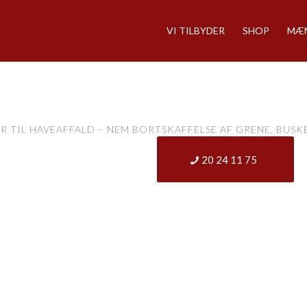
VI TILBYDER
SHOP
MÆN
R TIL HAVEAFFALD – NEM BORTSKAFFELSE AF GRENE, BUSK
KONTAKT
20 24 11 75