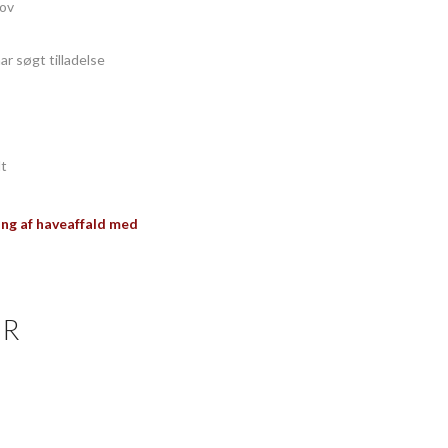
hov
har søgt tilladelse
lt
ing af haveaffald med
ER