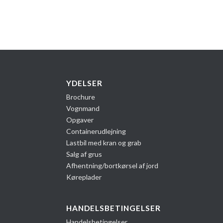
YDELSER
Brochure
Vognmand
k
Opgaver
Containerudlejning
Lastbil med kran og grab
Salg af grus
Afhentning/bortkørsel af jord
Køreplader
HANDELSBETINGELSER
Handelsbetingelser