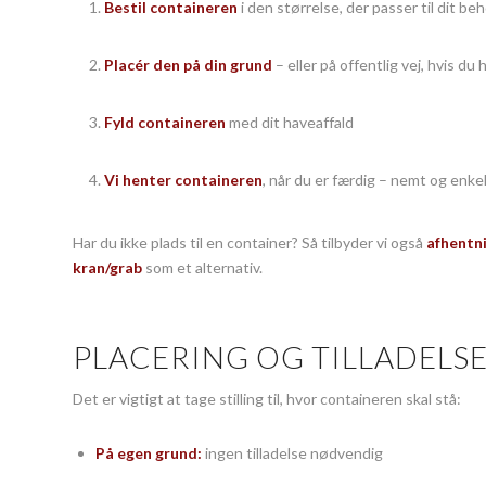
Bestil containeren
i den størrelse, der passer til dit be
Placér den på din grund
– eller på offentlig vej, hvis du 
Fyld containeren
med dit haveaffald
Vi henter containeren
, når du er færdig – nemt og enke
Har du ikke plads til en container? Så tilbyder vi også
afhentn
kran/grab
som et alternativ.
PLACERING OG TILLADELS
Det er vigtigt at tage stilling til, hvor containeren skal stå:
På egen grund:
ingen tilladelse nødvendig