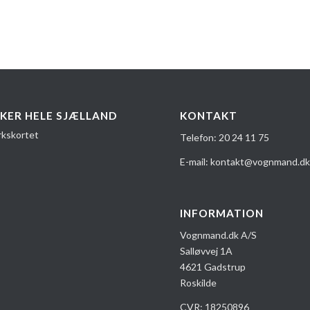
KER HELE SJÆLLAND
KONTAKT
Telefon:
20 24 1​1 75
E-mail:
kontakt@vognmand.d
INFORMATION
Vognmand.dk A/S
Salløvvej 1A
4621 Gadstrup
Roskilde
CVR: 18250896