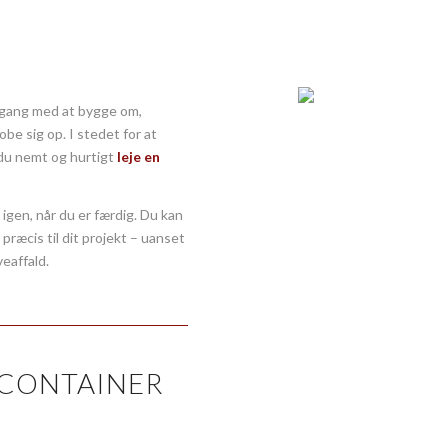
 i gang med at bygge om,
be sig op. I stedet for at
 du nemt og hurtigt
leje en
 igen, når du er færdig. Du kan
 præcis til dit projekt – uanset
veaffald.
 CONTAINER