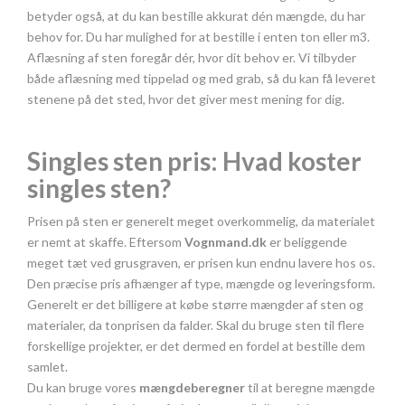
betyder også, at du kan bestille akkurat dén mængde, du har
behov for. Du har mulighed for at bestille i enten ton eller m3.
Aflæsning af sten foregår dér, hvor dit behov er. Vi tilbyder
både aflæsning med tippelad og med grab, så du kan få leveret
stenene på det sted, hvor det giver mest mening for dig.
Singles sten pris: Hvad koster
singles sten?
Prisen på sten er generelt meget overkommelig, da materialet
er nemt at skaffe. Eftersom
Vognmand.dk
er beliggende
meget tæt ved grusgraven, er prisen kun endnu lavere hos os.
Den præcise pris afhænger af type, mængde og leveringsform.
Generelt er det billigere at købe større mængder af sten og
materialer, da tonprisen da falder. Skal du bruge sten til flere
forskellige projekter, er det dermed en fordel at bestille dem
samlet.
Du kan bruge vores
mængdeberegner
til at beregne mængde