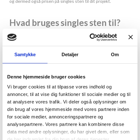
og dermed også prisen på singles sten til dit projekt.
Hvad bruges singles sten til?
Singles sten er store småsten. De har en diameter på 32-64
mm og er dermed større end de øvrige småsten i kategorien.
Størrelsen gør dem særligt egnede til faskiner og dræn, da
Samtykke
Detaljer
Om
netop denne størrelse sten er gode til at vandaflede. Man vil
typisk bruge singles sten som dræn i krukker og plantekasser
og til faskiner under græsplæner og omkring bygninger.
Denne hjemmeside bruger cookies
Singles sten fra sø er lyse og afrundede og dermed mere
dekorative end
singles sten fra bakke
. Vil du gerne have
Vi bruger cookies til at tilpasse vores indhold og
omkranset dit hus af sten, anbefaler vi dermed singles sten fra
annoncer, til at vise dig funktioner til sociale medier og til
sø.
at analysere vores trafik. Vi deler også oplysninger om
Singles sten er til gengæld for store at bruge i indkørslen eller
din brug af vores hjemmeside med vores partnere inden
på gårdspladsen. Her vil vi anbefale ærtesten eller nøddesten.
for sociale medier, annonceringspartnere og
analysepartnere. Vores partnere kan kombinere disse
data med andre oplysninger, du har givet dem, eller som
de har indsamlet fra din brug af deres tjenester.