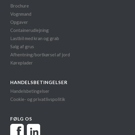
Brochure
Vognmand
Opgaver
Containerudlejning
Lastbil med kran og grab
Salg af grus
Afhentning/bortkørsel af jord
Køreplader
HANDELSBETINGELSER
Handelsbetingelser
Cookie- og privatlivspolitik
FØLG OS