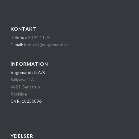
KONTAKT
Telefon:
20 24 1​1 75
E-mail:
kontakt@vognmand.dk
INFORMATION
Vognmand.dk A/S
Salløvvej 1A
4621 Gadstrup
Roskilde
CVR: 18250896
YDELSER