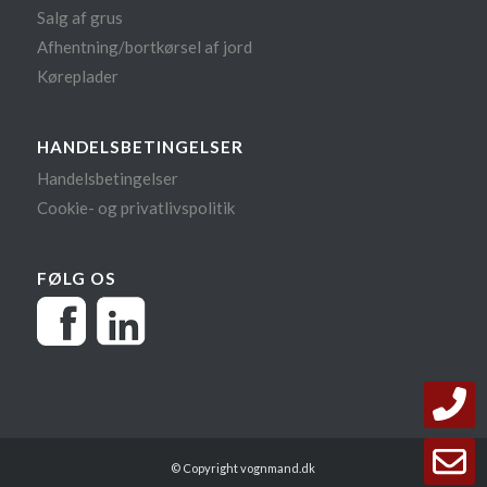
Salg af grus
Afhentning/bortkørsel af jord
Køreplader
HANDELSBETINGELSER
Handelsbetingelser
Cookie- og privatlivspolitik
FØLG OS
2
F
© Copyright vognmand.dk