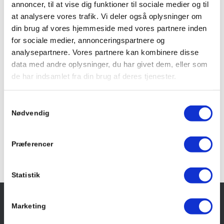
annoncer, til at vise dig funktioner til sociale medier og til
sandkassen bør være fint sand med en kornstørrelse på 0-2
at analysere vores trafik. Vi deler også oplysninger om
mm. Derudover bør det være vasket, så det ikke indeholder ler,
din brug af vores hjemmeside med vores partnere inden
da ler kan smitte farve af på tøjet. Typisk vil produktet også gå
for sociale medier, annonceringspartnere og
under navnet Strandsand.
analysepartnere. Vores partnere kan kombinere disse
Vil du gerne købe billigt sandkassesand, kan du med fordel
data med andre oplysninger, du har givet dem, eller som
købe sand i løsvægt. Kiloprisen er markant lavere ved at
de har indsamlet fra din brug af deres tjenester.
bestille sandkassesand på den måde frem for at købe poser
med sand.
Køb sand til sandkasse hos Vognmand.dk, og få leveret
Samtykkevalg
direkte på din adresse næste dag – det er nemt og hurtigt.
Nødvendig
Præferencer
Statistik
Marketing
OM OS