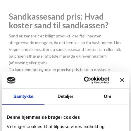
Sandkassesand pris: Hvad
koster sand til sandkassen?
Sand er generelt et billigt produkt, der fås i næsten
ubegrænsede mængder, da det hentes op fra havbunden. Hos
Vognmand.dk bestiller du sandkassesand i enten ton eller m3,
og prisen afhænger af både mængde og leveringsform
(aflæsning eller grab).
Du kan nemt beregne den præcise pris for den ønskede
mængde sandkassesand ved at gøre brug af vores
mængdeberegner
.
Samtykke
Detaljer
Om
Er billigt sandkassesand lige så
godt som dyrt?
Denne hjemmeside bruger cookies
Det er ikke prisen, der afgør, om sandkassesand er godt eller
Vi bruger cookies til at tilpasse vores indhold og
ej – det er kornstørrelsen og behandlingen af sandet. Sand til