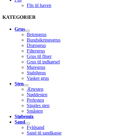
Flis til haven
KATEGORIER
Grus
Betongrus
Bundsikringsgrus
Drængrus
Filtergrus
Grus til fliser
Grus til indkørsel
Muregrus
Stabilgrus
Vasket grus
Sten
Ærtesten
Nøddesten
Perlesten
Singles sten
Småsten
Støbemix
Sand
Fyldsand
Sand til sandkasse