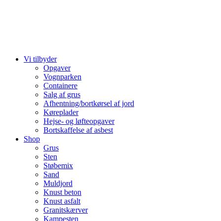
Vi tilbyder
Opgaver
Vognparken
Containere
Salg af grus
Afhentning/bortkørsel af jord
Køreplader
Hejse- og løfteopgaver
Bortskaffelse af asbest
Shop
Grus
Sten
Støbemix
Sand
Muldjord
Knust beton
Knust asfalt
Granitskærver
Kampesten