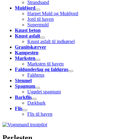
Strandsand
Muldjord
Harpet Muld og Muldjord
Jord til haven
Supermuld
Knust beton
Knust asfalt
Knust asfalt til indkørsel
Granitskærver
Kampesten
Marksten
Marksten til haven
Faldunderlag og faldgrus
Faldgrus
Stenmel
Spagnum
Ugødet spagnum
Barkflis
Dækbark
Flis
Flis til haven
Perlesten