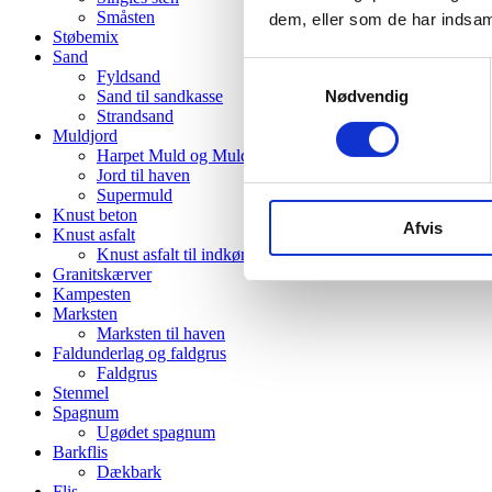
Småsten
dem, eller som de har indsaml
Støbemix
Sand
Samtykkevalg
Fyldsand
Sand til sandkasse
Nødvendig
Strandsand
Muldjord
Harpet Muld og Muldjord
Jord til haven
Supermuld
Knust beton
Afvis
Knust asfalt
Knust asfalt til indkørsel
Granitskærver
Kampesten
Marksten
Marksten til haven
Faldunderlag og faldgrus
Faldgrus
Stenmel
Spagnum
Ugødet spagnum
Barkflis
Dækbark
Flis