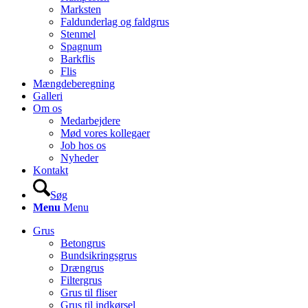
Marksten
Faldunderlag og faldgrus
Stenmel
Spagnum
Barkflis
Flis
Mængdeberegning
Galleri
Om os
Medarbejdere
Mød vores kollegaer
Job hos os
Nyheder
Kontakt
Søg
Menu
Menu
Grus
Betongrus
Bundsikringsgrus
Drængrus
Filtergrus
Grus til fliser
Grus til indkørsel