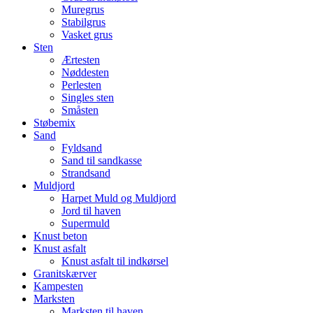
Muregrus
Stabilgrus
Vasket grus
Sten
Ærtesten
Nøddesten
Perlesten
Singles sten
Småsten
Støbemix
Sand
Fyldsand
Sand til sandkasse
Strandsand
Muldjord
Harpet Muld og Muldjord
Jord til haven
Supermuld
Knust beton
Knust asfalt
Knust asfalt til indkørsel
Granitskærver
Kampesten
Marksten
Marksten til haven