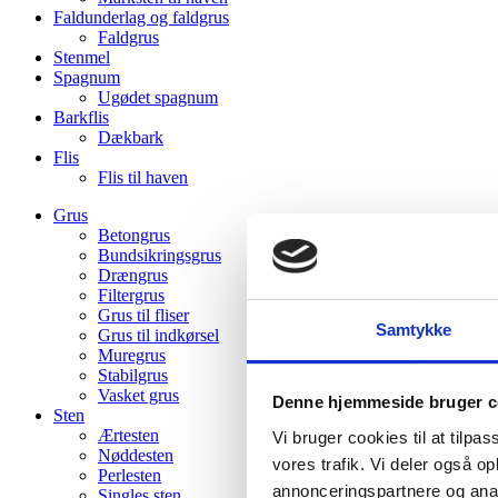
Faldunderlag og faldgrus
Faldgrus
Stenmel
Spagnum
Ugødet spagnum
Barkflis
Dækbark
Flis
Flis til haven
Grus
Betongrus
Bundsikringsgrus
Drængrus
Filtergrus
Grus til fliser
Samtykke
Grus til indkørsel
Muregrus
Stabilgrus
Vasket grus
Denne hjemmeside bruger c
Sten
Ærtesten
Vi bruger cookies til at tilpas
Nøddesten
vores trafik. Vi deler også 
Perlesten
annonceringspartnere og anal
Singles sten