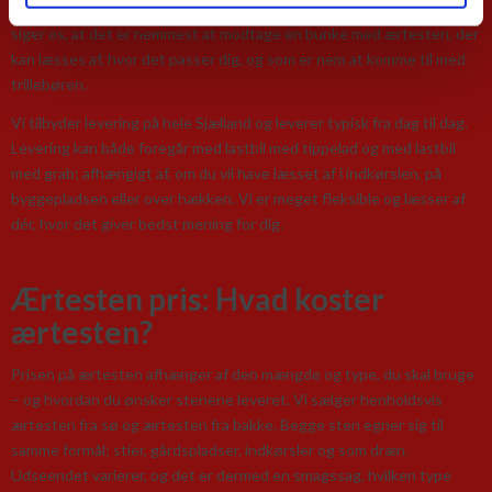
Alle vores sten og øvrige materialer leveres i løsvægt. Vores erfaring
siger os, at det er nemmest at modtage en bunke med ærtesten, der
kan læsses af, hvor det passer dig, og som er nem at komme til med
trillebøren.
Vi tilbyder levering på hele Sjælland og leverer typisk fra dag til dag.
Levering kan både foregår med lastbil med tippelad og med lastbil
med grab; afhængigt af, om du vil have læsset af i indkørslen, på
byggepladsen eller over hækken. Vi er meget fleksible og læsser af
dér, hvor det giver bedst mening for dig.
Ærtesten pris: Hvad koster
ærtesten?
Prisen på ærtesten afhænger af den mængde og type, du skal bruge
– og hvordan du ønsker stenene leveret. Vi sælger henholdsvis
ærtesten fra sø og ærtesten fra bakke. Begge sten egner sig til
samme formål; stier, gårdspladser, indkørsler og som dræn.
Udseendet varierer, og det er dermed en smagssag, hvilken type