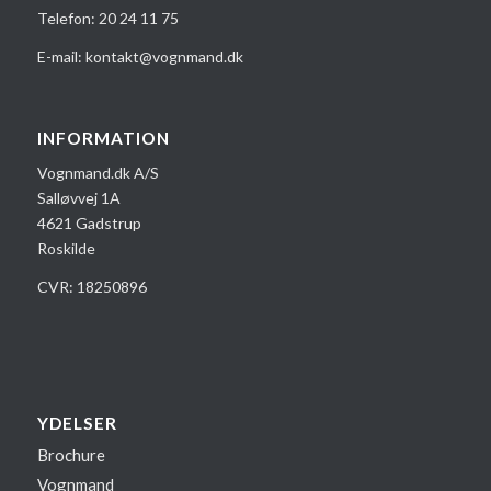
Telefon:
20 24 1​1 75
E-mail:
kontakt@vognmand.dk
INFORMATION
Vognmand.dk A/S
Salløvvej 1A
4621 Gadstrup
Roskilde
CVR: 18250896
YDELSER
Brochure
Vognmand