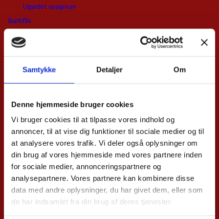
Ugødet spagnum
Barkflis
Dækbark
Flis
Flis til haven
Samtykke
Detaljer
Om
Ærtesten
Denne hjemmeside bruger cookies
Vi bruger cookies til at tilpasse vores indhold og
annoncer, til at vise dig funktioner til sociale medier og til
Køb billige ærtesten i ønsket mængde her. Dag til dag levering på
at analysere vores trafik. Vi deler også oplysninger om
Sjælland.
din brug af vores hjemmeside med vores partnere inden
Hos Vognmand.dk kan du købe billige ærtesten til indkørsel,
for sociale medier, annonceringspartnere og
gårdsplads, gangstier og dræn. Vi er beliggende tæt ved grusgraven,
analysepartnere. Vores partnere kan kombinere disse
hvilket giver os mulighed for at tilbyde sten og andre materialer til
data med andre oplysninger, du har givet dem, eller som
nogle meget fordelagtige priser.
de har indsamlet fra din brug af deres tjenester.
Du kan købe ærtesten fra henholdsvis sø og bakke: