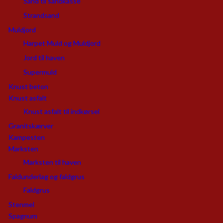
Sand til sandkasse
Strandsand
Muldjord
Harpet Muld og Muldjord
Jord til haven
Supermuld
Knust beton
Knust asfalt
Knust asfalt til indkørsel
Granitskærver
Kampesten
Marksten
Marksten til haven
Faldunderlag og faldgrus
Faldgrus
Stenmel
Spagnum