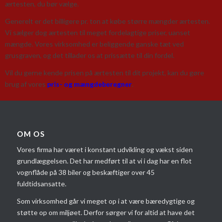
ærtesten, du bør vælge.
Generelt er det billigere pr. ton at købe større mængder ærtesten.
Vi sælger dog ærtesten til meget fordelagtige priser, uanset
mængde. Vores virksomhed er beliggende ganske tæt ved
grusgraven, og det tillader os at prissætte til din fordel.
Vil du gerne kende prisen på ærtesten til dit projekt, kan du gøre
brug af vores
pris- og mængdeberegner
.
OM OS
Vores firma har været i konstant udvikling og vækst siden
grundlæggelsen. Det har medført til at vi i dag har en flot
vognflåde på 38 biler og beskæftiger over 45
fuldtidsansatte.
Som virksomhed går vi meget op i at være bæredygtige og
støtte op om miljøet. Derfor sørger vi for altid at have det