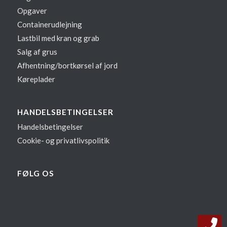
Opgaver
Containerudlejning
Lastbil med kran og grab
Salg af grus
Afhentning/bortkørsel af jord
Køreplader
HANDELSBETINGELSER
Handelsbetingelser
Cookie- og privatlivspolitik
FØLG OS
2