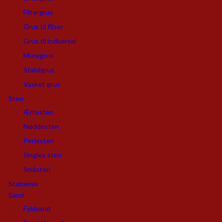
Filtergrus
Grus til fliser
Grus til indkørsel
Muregrus
Stabilgrus
Vasket grus
Sten
Ærtesten
Nøddesten
Perlesten
Singles sten
Småsten
Støbemix
Sand
Fyldsand