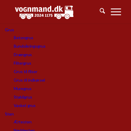
Grus
Betongrus
Bundsikringsgrus
Drængrus
Filtergrus
Grus til fliser
Grus til indkørsel
Muregrus
Stabilgrus
Vasket grus
Sten
Ærtesten
Nøddesten