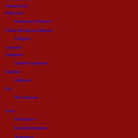
Kampesten
Marksten
Marksten til haven
Faldunderlag og faldgrus
Faldgrus
Stenmel
Spagnum
Ugødet spagnum
Barkflis
Dækbark
Flis
Flis til haven
Grus
Betongrus
Bundsikringsgrus
Drængrus