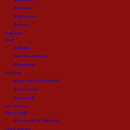
Perlesten
Singles sten
Småsten
Støbemix
Sand
Fyldsand
Sand til sandkasse
Strandsand
Muldjord
Harpet Muld og Muldjord
Jord til haven
Supermuld
Knust beton
Knust asfalt
Knust asfalt til indkørsel
Granitskærver