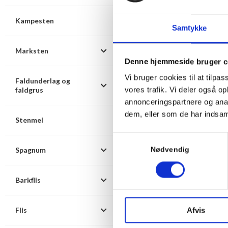
Vi leverer nøddesten 
Kampesten
måde at modtage mater
Samtykke
slipper du for emball
at forringes.
Marksten
Du bestemmer, hvor d
Denne hjemmeside bruger c
rækkevidde – og hvis d
Vi bruger cookies til at tilpas
Faldunderlag og
vores trafik. Vi deler også 
faldgrus
Hvad bruge
annonceringspartnere og anal
dem, eller som de har indsaml
Stenmel
Nøddesten er sten med
Stenene er henholdsv
Samtykkevalg
Udseendemæssigt er de
Spagnum
Nødvendig
lave faskiner og dræn
dermed også godt i b
Barkflis
gårdspladsen.
Flis
Afvis
Nøddesten