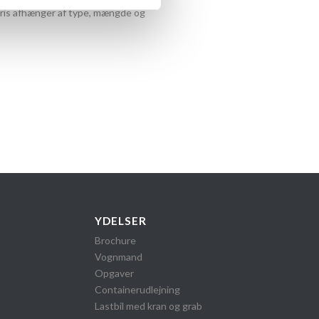
 pris afhænger af type, mængde og
YDELSER
Brochure
k
Vognmand
Opgaver
Containerudlejning
Lastbil med kran og grab