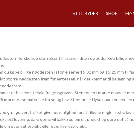
VI TILBYDER
SHOP
MÆN
ddesten i forskellige størrelser til faskiner, dræn og bede. Køb billige 
nd.
n du købe billige nøddesten i størrelserne 16-32 mm og 16-25 mm til fa
lidt større nøddesten frem for
ærtesten
, når det kommer til belægning a
f nøddesten:
 mm
er et bakkemateriale fra grusgraven. Stenene er i mørke nuancer med
25 mm
er et sømateriale fra sø og hav. Stenene er i lyse nuancer med en
ved grusgraven, hvilket giver os mulighed for at tilbyde nogle ekstra lav
fleksibel levering, da vi gerne vil bakke op om dit projekt og gøre det så
e om et privat projekt eller et erhvervsprojekt.