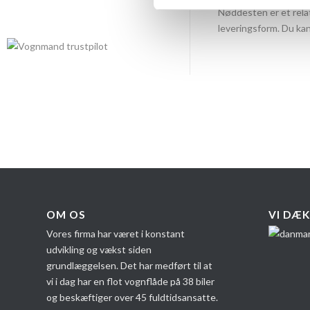
Nøddesten er et relat
leveringsform. Du k
OM OS
VI DÆK
Vores firma har været i konstant
udvikling og vækst siden
grundlæggelsen. Det har medført til at
vi i dag har en flot vognflåde på 38 biler
og beskæftiger over 45 fuldtidsansatte.