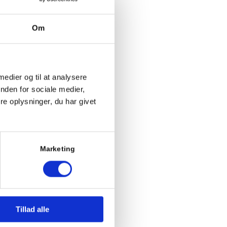
rbeviste om, at det er den nemmeste
g grabbe over hæk og hegn – og dels
Om
 ude længe og i al slags vejr uden
nemmere, hvis stenene er indenfor
 medier og til at analysere
nden for sociale medier,
e oplysninger, du har givet
sen på en valnød (deraf navnet).
sten er særdeles velegnet til at
Marketing
ere i farverne. De egner sig
 indkørslen eller på
Tillad alle