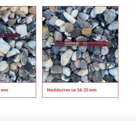
2 mm
Nøddesten sø 16-25 mm
f nøddesten i løsvægt