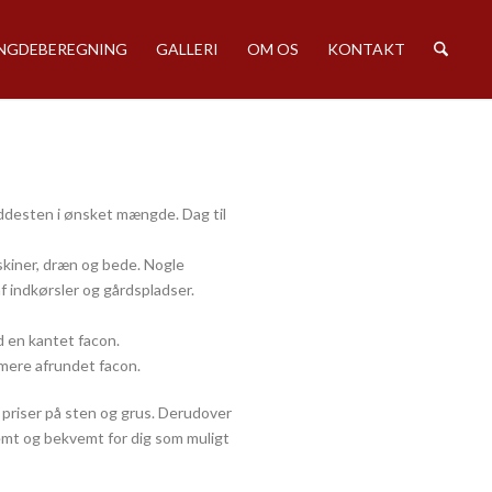
GDEBEREGNING
GALLERI
OM OS
KONTAKT
nøddesten i ønsket mængde. Dag til
skiner, dræn og bede. Nogle
f indkørsler og gårdspladser.
 en kantet facon.
 mere afrundet facon.
e priser på sten og grus. Derudover
 nemt og bekvemt for dig som muligt