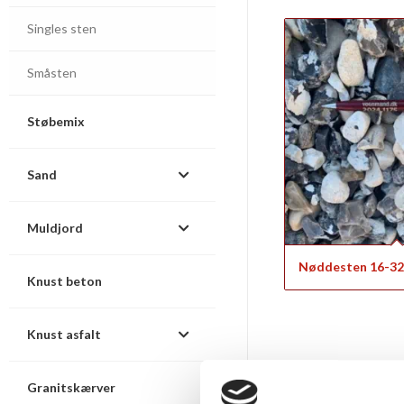
Singles sten
Småsten
Støbemix
Sand
Muldjord
Nøddesten 16-3
Knust beton
Knust asfalt
Levering a
Granitskærver