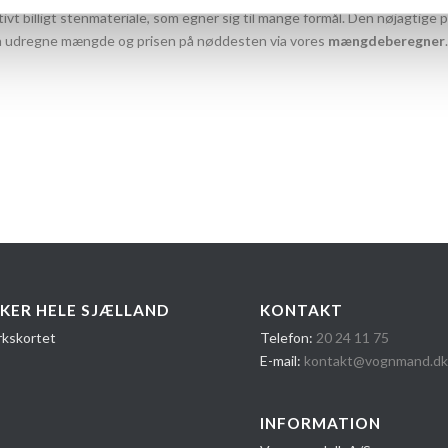
ivt billigt stenmateriale, som egner sig til mange formål. Den nøjagtige
an udregne mængde og prisen på nøddesten via vores
mængdeberegner
.
KER HELE SJÆLLAND
KONTAKT
Telefon:
20 24 1​1 75
E-mail:
kontakt@vognmand.d
INFORMATION