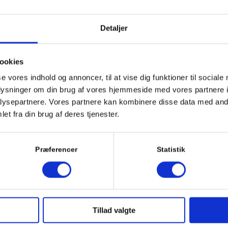
– og alle vores øvrige materialer – i løsvægt. Det gør vi, fordi vi er ove
ialer på. Dels er leveringen meget fleksibel, da vi både kan tippe af o
Detaljer
age, som efterfølgende skal bortskaffes. En bunke sten kan desuden ligge
in levering af nøddesten skal læsses af. Det gør et haveprojekt meget 
ookies
e ikke skal flyttes unødigt igen efter levering..
se vores indhold og annoncer, til at vise dig funktioner til sociale
oplysninger om din brug af vores hjemmeside med vores partnere i
s nøddesten til?
ysepartnere. Vores partnere kan kombinere disse data med andr
et fra din brug af deres tjenester.
 en størrelse på enten 16-32 eller 16-25 mm; cirka svarende til størrel
is sø- og bakkemateriale.
r forskel på, om de er udvundet fra hav eller fra grusgrav. Begge slags 
Præferencer
Statistik
. De afrundede nøddesten fra sømateriale er mere runde i faconen og lys
ede og som øvrig dekoration i haven. Nogle foretrækker også nøddesten i
Tillad valgte
 pris: Hvad koster nøddesten?