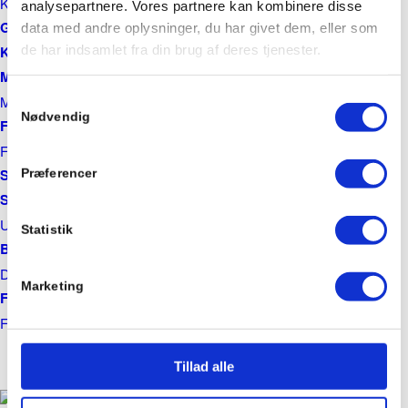
Knust asfalt til indkørsel
analysepartnere. Vores partnere kan kombinere disse
Granitskærver
data med andre oplysninger, du har givet dem, eller som
de har indsamlet fra din brug af deres tjenester.
Kampesten
Marksten
Samtykkevalg
Marksten til haven
Nødvendig
Faldunderlag og faldgrus
Faldgrus
Stenmel
Præferencer
Spagnum
Ugødet spagnum
Statistik
Barkflis
Dækbark
Marketing
Flis
Flis til haven
Tillad alle