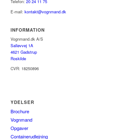
Telefon:
20 24 1​1 75
E-mail:
kontakt@vognmand.dk
INFORMATION
Vognmand.dk A/S
Salløvvej 1A
4621 Gadstrup
Roskilde
CVR: 18250896
YDELSER
Brochure
Vognmand
Opgaver
Containerudlejning