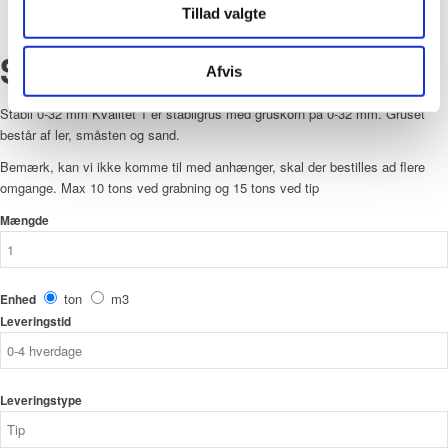
Tillad valgte
Stabil 0-32 mm Kvalitet 1
Afvis
Stabil 0-32 mm Kvalitet 1 er stabilgrus med gruskorn på 0-32 mm. Gruset
består af ler, småsten og sand.
Bemærk, kan vi ikke komme til med anhænger, skal der bestilles ad flere
omgange. Max 10 tons ved grabning og 15 tons ved tip
Mængde
ton
m3
Enhed
Leveringstid
Leveringstype