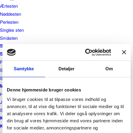
Ærtesten
Nøddesten
Perlesten
Singles sten
Småsten
Støbemix
Sand
Fyldsand
Samtykke
Detaljer
Om
Sand til sandkasse
Strandsand
Muldjord
Denne hjemmeside bruger cookies
Harpet Muld og Muldjord
Vi bruger cookies til at tilpasse vores indhold og
Jord til haven
annoncer, til at vise dig funktioner til sociale medier og til
Supermuld
at analysere vores trafik. Vi deler også oplysninger om
Knust beton
din brug af vores hjemmeside med vores partnere inden
Knust asfalt
for sociale medier, annonceringspartnere og