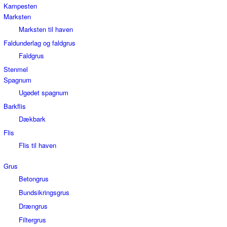
Kampesten
Marksten
Marksten til haven
Faldunderlag og faldgrus
Faldgrus
Stenmel
Spagnum
Ugødet spagnum
Barkflis
Dækbark
Flis
Flis til haven
Grus
Betongrus
Bundsikringsgrus
Drængrus
Filtergrus