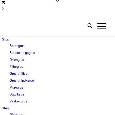
0
Grus
Betongrus
Bundsikringsgrus
Drængrus
Filtergrus
Grus til fliser
Grus til indkørsel
Muregrus
Stabilgrus
Vasket grus
Sten
Ærtesten